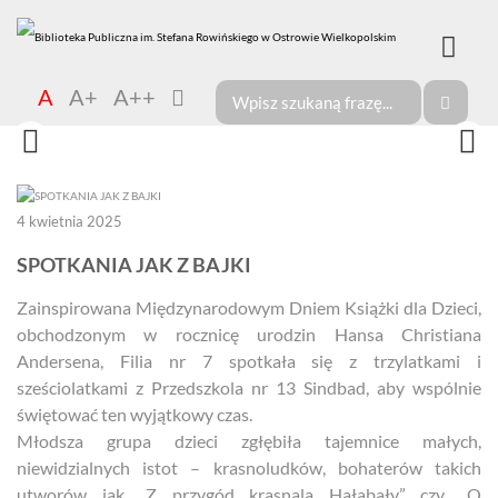
A
A+
A++
4 kwietnia 2025
SPOTKANIA JAK Z BAJKI
Zainspirowana Międzynarodowym Dniem Książki dla Dzieci,
obchodzonym w rocznicę urodzin Hansa Christiana
Andersena, Filia nr 7 spotkała się z trzylatkami i
sześciolatkami z Przedszkola nr 13 Sindbad, aby wspólnie
świętować ten wyjątkowy czas.
Młodsza grupa dzieci zgłębiła tajemnice małych,
niewidzialnych istot – krasnoludków, bohaterów takich
utworów jak „Z przygód krasnala Hałabały” czy „O