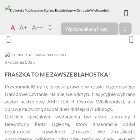
A
A+
A++
8 września 2025
FRASZKA TO NIE ZAWSZE BŁAHOSTKA!
Przypomnieliśmy tę prostą prawdę w czasie tegorocznego
Narodowe Czytanie. Na miejsce odczytu tradycyjnie wybrany
został nastrojowy AMFITEATR Ostrów Wielkopolski, a o
oprawę muzyczną zadbał duet didżejski Audiologs.
Gościem specjalnym wydarzenia był aktor teatralny i
telewizyjny Piotr Ligienza, który znakomicie oddał
rezolutność i frywolność „Fraszek”. We „Fraszkach”
współczesny odbiorca odnajdzie zarówno ślady lekkiego