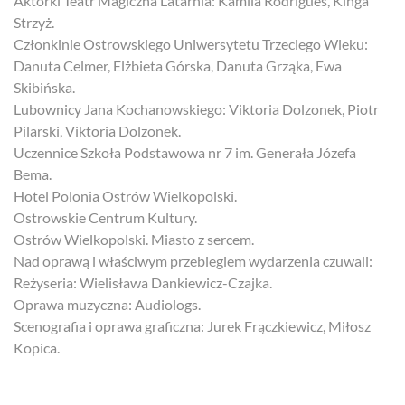
Aktorki Teatr Magiczna Latarnia: Kamila Rodrigues, Kinga
Strzyż.
Członkinie Ostrowskiego Uniwersytetu Trzeciego Wieku:
Danuta Celmer, Elżbieta Górska, Danuta Grząka, Ewa
Skibińska.
Lubownicy Jana Kochanowskiego: Viktoria Dolzonek, Piotr
Pilarski, Viktoria Dolzonek.
Uczennice Szkoła Podstawowa nr 7 im. Generała Józefa
Bema.
Hotel Polonia Ostrów Wielkopolski.
Ostrowskie Centrum Kultury.
Ostrów Wielkopolski. Miasto z sercem.
Nad oprawą i właściwym przebiegiem wydarzenia czuwali:
Reżyseria: Wielisława Dankiewicz-Czajka.
Oprawa muzyczna: Audiologs.
Scenografia i oprawa graficzna: Jurek Frączkiewicz, Miłosz
Kopica.