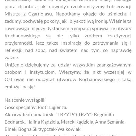
pióra ich autora, jak i dowody na znakomity zmysł obserwacji
Mistrza z Czarnolasu. Napotkamy okazje do uśmiechu i
zadumy, pochwałę pokory, jak i błyskotliwą ironię. Właśnie ta
równowaga między dystansem a empatią sprawia, że utwory
Kochanowskiego są nie tylko źródłem estetycznej
przyjemności, lecz także inspiracją do zatrzymania się i
refleksji: nad sobą, nad światem, nad tym, co naprawdę
ważne.
Uniżenie dziękujemy za udział wszystkim zaangażowanym
osobom i instytucjom. Wierzymy, że nikt wcześniej w
Ostrowie nie odczytał utworów Kochanowskiego z taką
emfazą i pasją!
Na scenie wystąpili:
Gość specjalny: Piotr Ligienza.
Aktorzy Teatr amatorski "TRZY PO TRZY": Bogumiła
Bednarek, Halina Kądziela, Marek Kądziela, Anna Szmania-
Binek, Bogna Skrzypczak-Walkowiak.