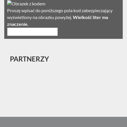
Proszę wpisać do poniższego pola kod zabezpieczający
wyświetlony na obrazku powyżej.
Wielkość liter ma
znaczenie.
PARTNERZY