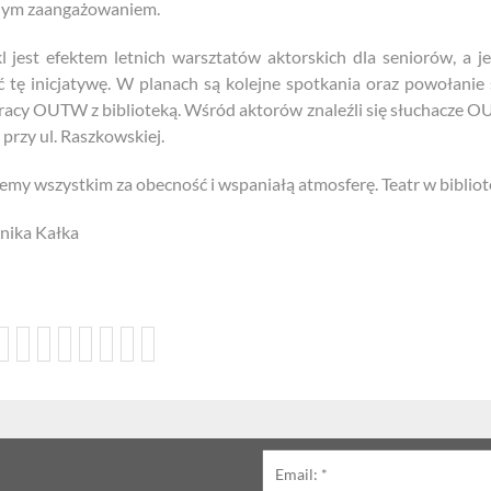
ym zaangażowaniem.
l jest efektem letnich warsztatów aktorskich dla seniorów, a 
ć tę inicjatywę. W planach są kolejne spotkania oraz powołanie
acy OUTW z biblioteką. Wśród aktorów znaleźli się słuchacze
 przy ul. Raszkowskiej.
emy wszystkim za obecność i wspaniałą atmosferę. Teatr w biblio
nika Kałka