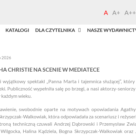
A
A+
A++
KATALOGI
DLA CZYTELNIKA
NASZE WYDAWNIC
o 2026
A CHRISTIE NA SCENIE W MEDIATECE
 wyjątkowy spektakl „Panna Marta i tajemnica służącej”, który 
ki. Publiczność wypełniła salę po brzegi, a nasi aktorzy-seniorzy 
 każdym wieku.
tawienie, swobodnie oparte na motywach opowiadania Agathy 
krzypczak-Walkowiak, która odpowiadała za scenariusz i reżyserię
troną techniczną czuwali Andrzej Dąbrowski i Przemysław Zwias
Wilgocka, Halina Kądziela, Bogna Skrzypczak-Walkowiak oraz 