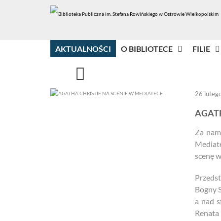
AKTUALNOŚCI
O BIBLIOTECE
FILIE
26 luteg
AGATH
Za nami
Mediate
scenę w
Przeds
Bogny S
a nad s
Renata 