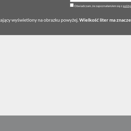
Oświadczam, że zapoznałam/em się z
polit
zający wyświetlony na obrazku powyżej.
Wielkość liter ma znacze