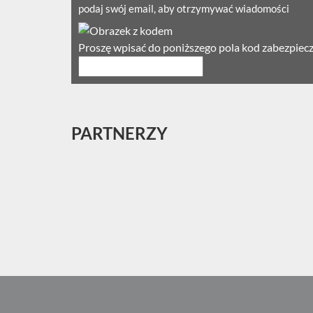
podaj swój email, aby otrzymywać wiadomości
Proszę wpisać do poniższego pola kod zabezpiec
PARTNERZY