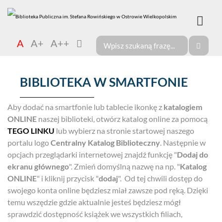
A
A+
A++
BIBLIOTEKA W SMARTFONIE
Aby dodać na smartfonie lub tablecie ikonkę z
katalogiem
ONLINE
naszej biblioteki, otwórz katalog online za pomocą
TEGO LINKU
lub wybierz na stronie startowej naszego
portalu logo
Centralny Katalog Biblioteczny
. Następnie w
opcjach przeglądarki internetowej znajdź funkcję "
Dodaj do
ekranu głównego
". Zmień domyślną nazwę na np. "
Katalog
ONLINE
" i kliknij przycisk "
dodaj
". Od tej chwili dostęp do
swojego konta online będziesz miał zawsze pod ręką. Dzięki
temu wszędzie gdzie aktualnie jesteś będziesz mógł
sprawdzić dostępność książek we wszystkich filiach,